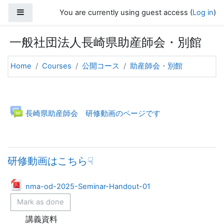
Skip to main content
Side panel
You are currently using guest access (
Log in
)
一般社団法人長崎県助産師会・別館
Home
Courses
公開コース
助産師会・別館
Topic outline
General
Forum
長崎県助産師会 研修動画のページです
研修動画はこちら☟
File
nma-od-2025-Seminar-Handout-01
Mark as done
講義資料