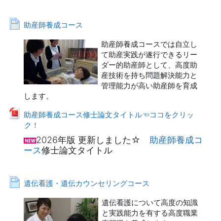
ページ
助産師養成コース
助産師養成コースでは自立し
て助産実践が遂行できるリー
ダー的助産師として、高度助
産技術を持ち問題解決能力と
管理能力が高い助産師を育成
します。
助産師養成コース修士論文タイトル☜ココをクリッ
ファイル
ク！
2026年版 更新しました☆
助産師養成コ
ース
修士論文タイトル
ページ
遺伝看護・遺伝カウンセリングコース
遺伝看護について高度の知識
と実践能力を有する高度職業