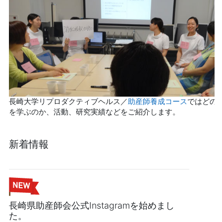
長崎大学リプロダクティブヘルス／
助産師養成コース
ではどの
を学ぶのか、活動、研究実績などをご紹介します。
新着情報
長崎県助産師会公式Instagramを始めまし
た。