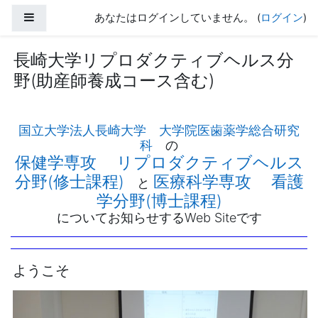
メインコンテンツへスキップする
サイドパネル
あなたはログインしていません。 (
ログイン
)
長崎大学リプロダクティブヘルス分
野(助産師養成コース含む)
国立大学法人長崎大学
大学院医歯薬学総合研究
科
の
保健学専攻
リプロダクティブヘルス
分野(修士課程)
医療科学専攻
看護
と
学分野(博士課程)
についてお知らせするWeb Siteです
ようこそ