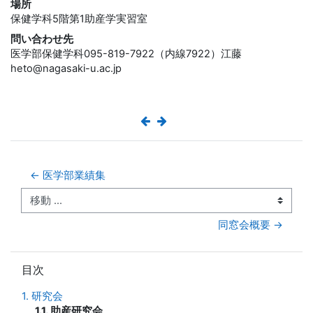
場所
保健学科5階第1助産学実習室
問い合わせ先
医学部保健学科095-819-7922（内線7922）江藤
heto@nagasaki-u.ac.jp
← 医学部業績集
移動 ...
同窓会概要 →
目次 をスキップする
目次
1. 研究会
1.1. 助産研究会