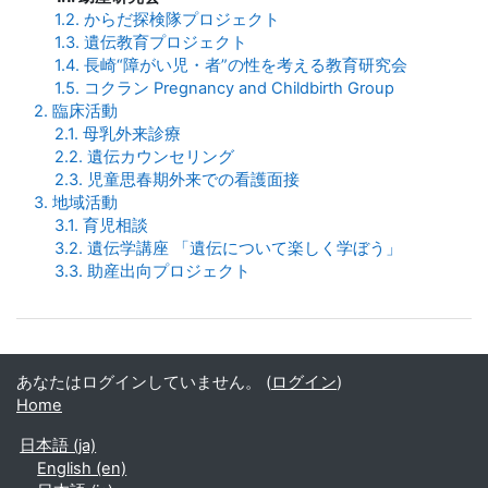
1.2. からだ探検隊プロジェクト
1.3. 遺伝教育プロジェクト
1.4. 長崎“障がい児・者”の性を考える教育研究会
1.5. コクラン Pregnancy and Childbirth Group
2. 臨床活動
2.1. 母乳外来診療
2.2. 遺伝カウンセリング
2.3. 児童思春期外来での看護面接
3. 地域活動
3.1. 育児相談
3.2. 遺伝学講座 「遺伝について楽しく学ぼう」
3.3. 助産出向プロジェクト
あなたはログインしていません。 (
ログイン
)
Home
日本語 ‎(ja)‎
English ‎(en)‎