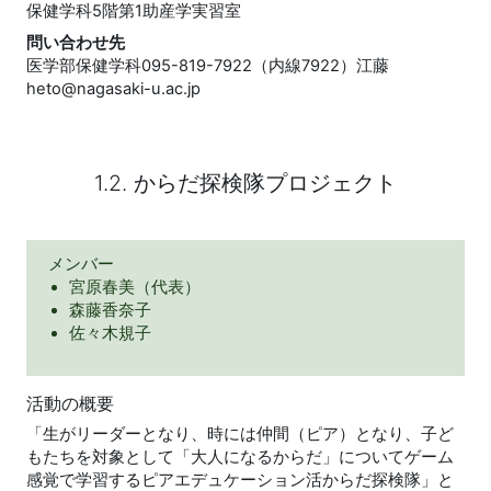
保健学科5階第1助産学実習室
問い合わせ先
医学部保健学科095-819-7922（内線7922）江藤
heto@nagasaki-u.ac.jp
1.2. からだ探検隊プロジェクト
メンバー
宮原春美（代表）
森藤香奈子
佐々木規子
活動の概要
「生がリーダーとなり、時には仲間（ピア）となり、子ど
もたちを対象として「大人になるからだ」についてゲーム
感覚で学習するピアエデュケーション活からだ探検隊」と