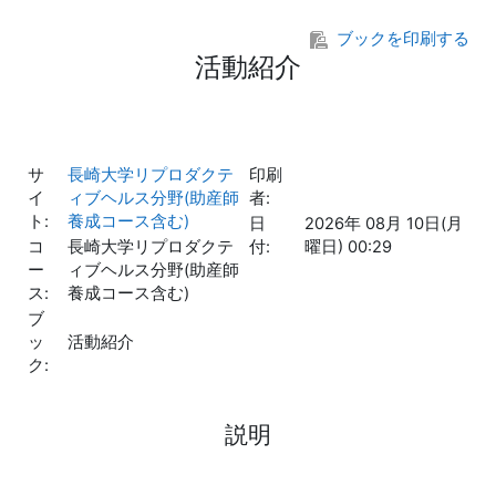
メインコンテンツへスキップする
ブックを印刷する
活動紹介
サ
長崎大学リプロダクテ
印刷
イ
ィブヘルス分野(助産師
者:
ト:
養成コース含む)
日
2026年 08月 10日(月
コ
長崎大学リプロダクテ
付:
曜日) 00:29
ー
ィブヘルス分野(助産師
ス:
養成コース含む)
ブ
ッ
活動紹介
ク:
説明