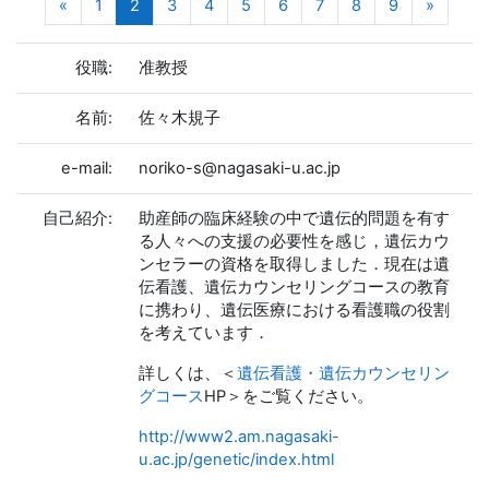
前のページ
(現在)
次のペ
«
1
2
3
4
5
6
7
8
9
»
役職:
准教授
名前:
佐々木規子
e-mail:
noriko-s@nagasaki-u.ac.jp
自己紹介:
助産師の臨床経験の中で遺伝的問題を有す
る人々への支援の必要性を感じ，遺伝カウ
ンセラーの資格を取得しました．現在は遺
伝看護、遺伝カウンセリングコースの教育
に携わり、遺伝医療における看護職の役割
を考えています．
詳しくは、＜
遺伝看護・遺伝カウンセリン
グコース
HP＞をご覧ください。
http://www2.am.nagasaki-
u.ac.jp/genetic/index.html