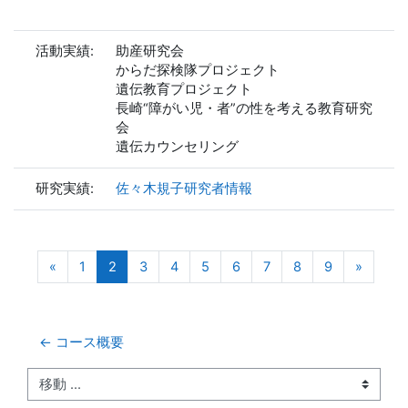
活動実績:
助産研究会
からだ探検隊プロジェクト
遺伝教育プロジェクト
長崎“障がい児・者”の性を考える教育研究
会
遺伝カウンセリング
研究実績:
佐々木規子研究者情報
前のページ
(現在)
次のペ
«
1
2
3
4
5
6
7
8
9
»
← コース概要
移動 ...