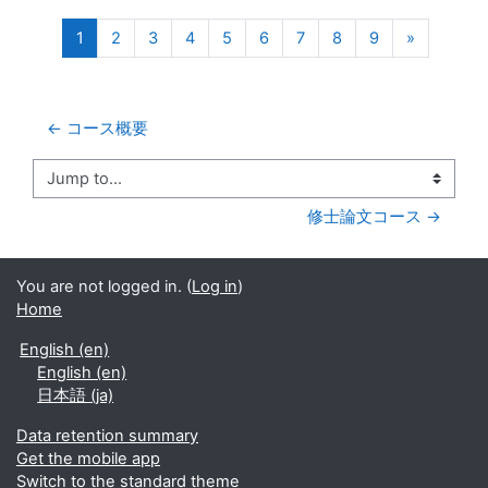
(current)
Next pag
1
2
3
4
5
6
7
8
9
»
← コース概要
Jump to...
修士論文コース →
You are not logged in. (
Log in
)
Home
English ‎(en)‎
English ‎(en)‎
日本語 ‎(ja)‎
Data retention summary
Get the mobile app
Switch to the standard theme