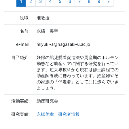
(current)
Next pag
1
2
3
4
5
6
7
8
9
»
役職:
准教授
名前:
永橋 美幸
e-mail:
miyuki-a@nagasaki-u.ac.jp
自己紹介:
妊婦の胎児愛着促進法や周産期のホルモン
動態など助産ケアに関する研究を行ってい
ます。短大専攻科から現在は修士課程での
助産師養成に携わっています。妊産婦やそ
の家族の「伴走者」として共に歩んでいき
ましょう。
活動実績:
助産研究会
研究実績:
永橋美幸 研究者情報