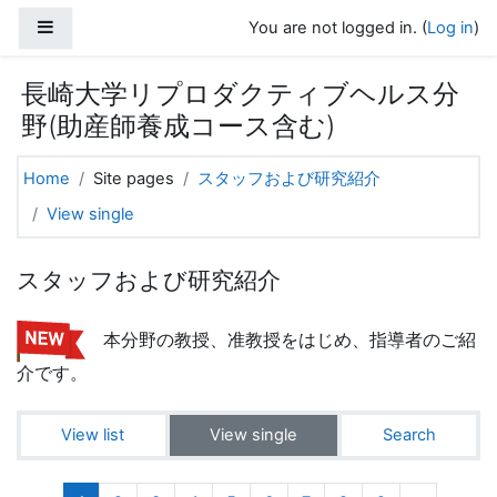
Skip to main content
Side panel
You are not logged in. (
Log in
)
長崎大学リプロダクティブヘルス分
野(助産師養成コース含む)
Home
Site pages
スタッフおよび研究紹介
View single
スタッフおよび研究紹介
本分野の教授、准教授をはじめ、指導者のご紹
介です。
View list
View single
Search