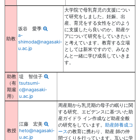
大学院で母乳育児の支援につい
て研究をしました。妊娠、出
産、育児をする女性をどのよう
坂谷 愛季
に支援したら良いのか、助産ケ
a-
アについて研究をしていきたい
助教
shimoda@nagasaki-
と考えています。教育する立場
u.ac.jp
としては新米ですので、みなさ
んと一緒に学び成長していきま
す。
助教
堤 智佳子
（有
tsutsumi-
期雇
c@nagasaki-
用）
u.ac.jp
周産期から乳児期の母子の眠りに関
する研究、エビデンスに基づいた助
産ガイドラ イン作成など助産全般
江藤 宏美
の研究をしています。
助産師養成コ
教授
heto@nagasaki-
ース
の教育に携わり、助産 師の仲
u.ac.jp
間づくりを行っています。互いに学