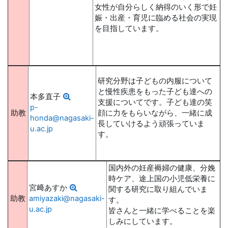
女性が自分らしく納得のいく形で妊
娠・出産・育児に臨める社会の実現
を目指しています。
研究分野は子どもの内服について
と慢性疾患をもった子ども達への
本多直子
支援についてです。子ども達の笑
p-
助教
顔に力をもらいながら、一緒に成
honda@nagasaki-
長していけるよう頑張っていま
u.ac.jp
す。
国内外の妊産褥婦の健康、分娩
時ケア、途上国の小児低栄養に
宮﨑あすか
関する研究に取り組んでいま
助教
amiyazaki@nagasaki-
す。
u.ac.jp
皆さんと一緒に学べることを楽
しみにしています。