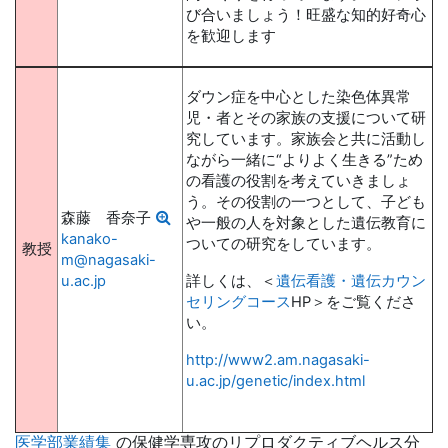
び合いましょう！旺盛な知的好奇心
を歓迎します
ダウン症を中心とした染色体異常
児・者とその家族の支援について研
究しています。家族会と共に活動し
ながら一緒に“よりよく生きる”ため
の看護の役割を考えていきましょ
う。その役割の一つとして、子ども
森藤 香奈子
や一般の人を対象とした遺伝教育に
kanako-
ついての研究をしています。
教授
m@nagasaki-
u.ac.jp
詳しくは、＜
遺伝看護・遺伝カウン
セリングコース
HP＞をご覧くださ
い。
http://www2.am.nagasaki-
u.ac.jp/genetic/index.html
医学部業績集
の保健学専攻のリプロダクティブヘルス分