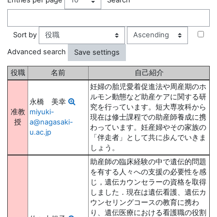
Order
Sort by
Advanced search
役職
名前
自己紹介
妊婦の胎児愛着促進法や周産期のホ
ルモン動態など助産ケアに関する研
永橋 美幸
究を行っています。短大専攻科から
准教
miyuki-
現在は修士課程での助産師養成に携
授
a@nagasaki-
わっています。妊産婦やその家族の
u.ac.jp
「伴走者」として共に歩んでいきま
しょう。
助産師の臨床経験の中で遺伝的問題
を有する人々への支援の必要性を感
じ，遺伝カウンセラーの資格を取得
しました．現在は遺伝看護、遺伝カ
ウンセリングコースの教育に携わ
り、遺伝医療における看護職の役割