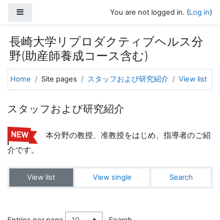
Skip to main content
Side panel
You are not logged in. (
Log in
)
長崎大学リプロダクティブヘルス分
野(助産師養成コース含む)
Home
Site pages
スタッフおよび研究紹介
View list
スタッフおよび研究紹介
本分野の教授、准教授をはじめ、指導者のご紹
介です。
View list
View single
Search
Entries per page
Search