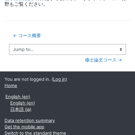
野もご覧ください。
← コース概要
Jump to...
修士論文コース →
You are not logged in. (
Log in
)
Home
English ‎(en)‎
English ‎(en)‎
日本語 ‎(ja)‎
Data retention summary
Get the mobile app
Switch to the standard theme