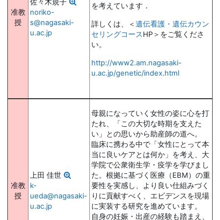
佐々木規子
を考えています．
准教
noriko-
授
s@nagasaki-
詳しくは、＜
遺伝看護・遺伝カウン
u.ac.jp
セリングコース
HP＞をご覧くださ
い。
http://www2.am.nagasaki-
u.ac.jp/genetic/index.html
母親になっていく女性の姿に心を打
たれ、「この大切な時期を支えた
い」との思いから助産師の道へ。
臨床に携わる中で「女性にとって本
当に良いケアとは何か」を考え、大
学院で公衆衛生学・疫学を学びまし
上田 佳世
た。根拠に基づく医療（EBM）の重
准教
k-
要性を実感し、より良い仕組みづく
授
ueda@nagasaki-
りに貢献すべく、エビデンスを現場
u.ac.jp
に実装する研究を進めています。
自身の妊娠・出産の経験も踏まえ、